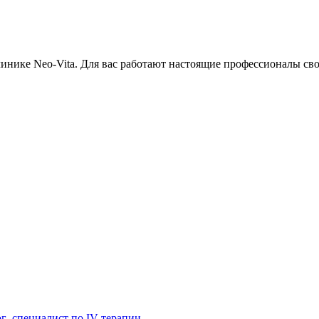
линике Neo-Vita. Для вас работают настоящие профессионалы сво
г ,специалист по IV терапии