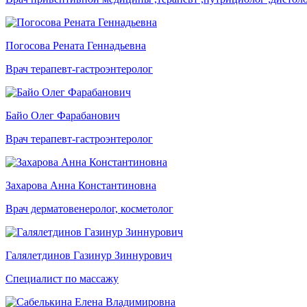
Погосова Рената Геннадьевна
Врач терапевт-гастроэнтеролог
Байо Олег Фарабанович
Врач терапевт-гастроэнтеролог
Захарова Анна Константиновна
Врач дерматовенеролог, косметолог
Галялетдинов Газинур Зиннурович
Специалист по массажу