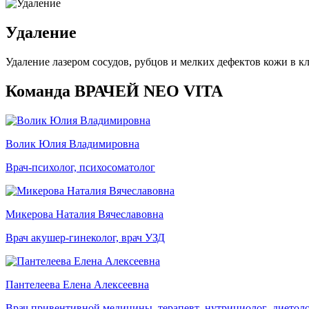
Удаление
Удаление лазером сосудов, рубцов и мелких дефектов кожи в к
Команда ВРАЧЕЙ NEO VITA
Волик Юлия Владимировна
Врач-психолог, психосоматолог
Микерова Наталия Вячеславовна
Врач акушер-гинеколог, врач УЗД
Пантелеева Елена Алексеевна
Врач привентивной медицины ,терапевт ,нутрициолог ,диетоло