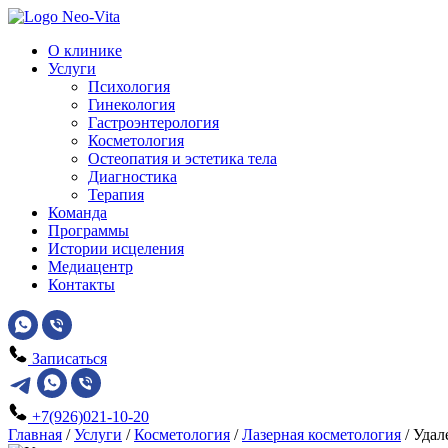
О клинике
Услуги
Психология
Гинекология
Гастроэнтерология
Косметология
Остеопатия и эстетика тела
Диагностика
Терапия
Команда
Программы
Истории исцеления
Медиацентр
Контакты
Записаться
+7(926)021-10-20
Главная
/
Услуги
/
Косметология
/
Лазерная косметология
/
Удал