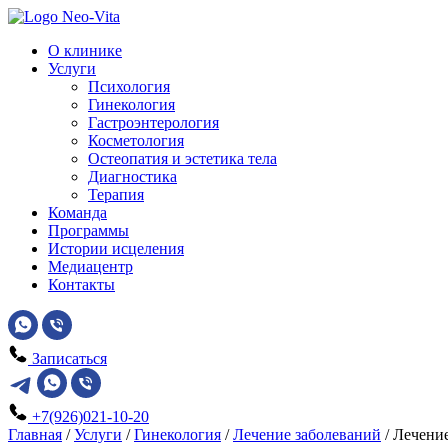
О клинике
Услуги
Психология
Гинекология
Гастроэнтерология
Косметология
Остеопатия и эстетика тела
Диагностика
Терапия
Команда
Программы
Истории исцеления
Медиацентр
Контакты
Записаться
+7(926)021-10-20
Главная
/
Услуги
/
Гинекология
/
Лечение заболеваний
/
Лечение