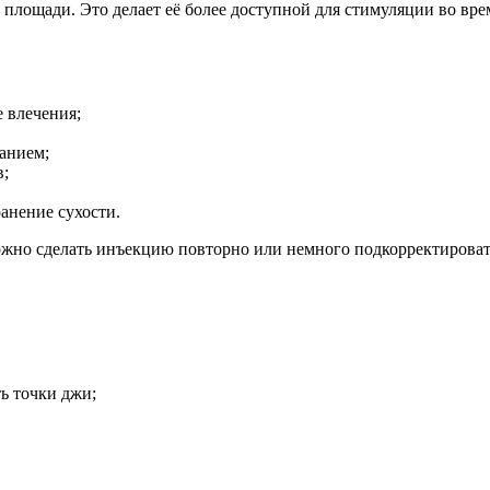
площади. Это делает её более доступной для стимуляции во врем
 влечения;
анием;
в;
анение сухости.
можно сделать инъекцию повторно или немного подкорректирова
ь точки джи;