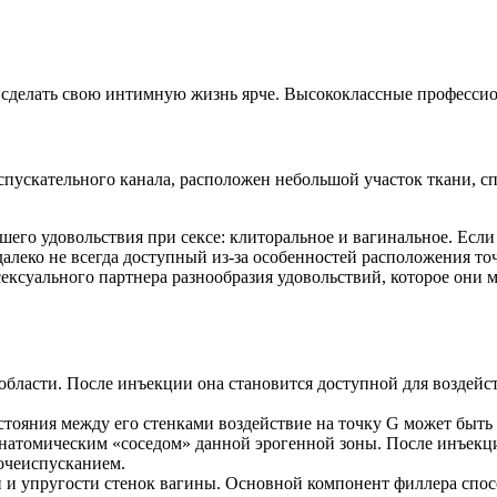
 сделать свою интимную жизнь ярче. Высококлассные профессио
еиспускательного канала, расположен небольшой участок ткани,
шего удовольствия при сексе: клиторальное и вагинальное. Если
далеко не всегда доступный из-за особенностей расположения то
сексуального партнера разнообразия удовольствий, которое они
области. После инъекции она становится доступной для воздейст
стояния между его стенками воздействие на точку G может быть 
натомическим «соседом» данной эрогенной зоны. После инъекции
мочеиспусканием.
и и упругости стенок вагины. Основной компонент филлера спо