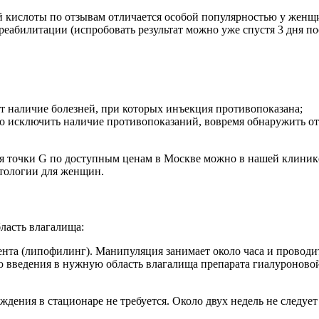
 кислоты по отзывам отличается особой популярностью у женщ
 реабилитации (испробовать результат можно уже спустя 3 дня п
т наличие болезней, при которых инъекция противопоказана;
но исключить наличие противопоказаний, вовремя обнаружить о
я точки G по доступным ценам в Москве можно в нашей клиник
тологии для женщин.
ласть влагалища:
та (липофилинг). Манипуляция занимает около часа и проводи
введения в нужную область влагалища препарата гиалуроновой к
ения в стационаре не требуется. Около двух недель не следует