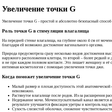
Увеличение точки G
Увеличение точки G - простой и абсолютно безопасный способ
Роль точки G в стимуляции влагалища
На передней стенке влагалища, на глубине около 4 см от моч
благодаря ей возможно достижение вагинального оргазма.
Природа предусмотрела сразу несколько видов достижения выс
наружного расположения клитора, то второй – более редкий и 
и не при каждом половом контакте. Это лишает женщину и её 
интимная косметология с помощью увеличения точки джи.
Когда поможет увеличение точки G
Малый размер и плохая доступность этой анатомической 
невозможно.
Растянутое влагалище после родов. Из-за расширения рас
Недержание мочи. Мочеиспускательный канал является а
результате улучшается фиксация уретры и контроль над 
Сухость слизистой оболочки, снижение чувствительност