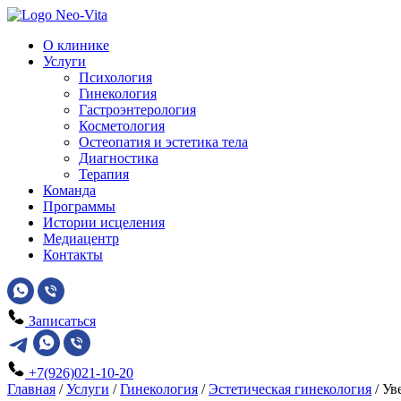
О клинике
Услуги
Психология
Гинекология
Гастроэнтерология
Косметология
Остеопатия и эстетика тела
Диагностика
Терапия
Команда
Программы
Истории исцеления
Медиацентр
Контакты
Записаться
+7(926)021-10-20
Главная
/
Услуги
/
Гинекология
/
Эстетическая гинекология
/
Ув