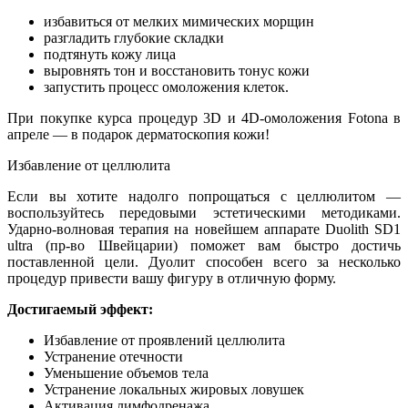
избавиться от мелких мимических морщин
разгладить глубокие складки
подтянуть кожу лица
выровнять тон и восстановить тонус кожи
запустить процесс омоложения клеток.
При покупке курса процедур 3D и 4D-омоложения Fotona в
апреле — в подарок дерматоскопия кожи!
Избавление от целлюлита
Если вы хотите надолго попрощаться с целлюлитом —
воспользуйтесь передовыми эстетическими методиками.
Ударно-волновая терапия на новейшем аппарате Duolith SD1
ultra (пр-во Швейцарии) поможет вам быстро достичь
поставленной цели. Дуолит способен всего за несколько
процедур привести вашу фигуру в отличную форму.
Достигаемый эффект:
Избавление от проявлений целлюлита
Устранение отечности
Уменьшение объемов тела
Устранение локальных жировых ловушек
Активация лимфодренажа