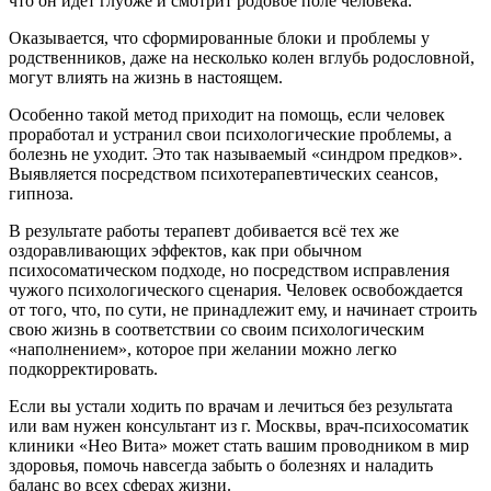
что он идёт глубже и смотрит родовое поле человека.
Оказывается, что сформированные блоки и проблемы у
родственников, даже на несколько колен вглубь родословной,
могут влиять на жизнь в настоящем.
Особенно такой метод приходит на помощь, если человек
проработал и устранил свои психологические проблемы, а
болезнь не уходит. Это так называемый «синдром предков».
Выявляется посредством психотерапевтических сеансов,
гипноза.
В результате работы терапевт добивается всё тех же
оздоравливающих эффектов, как при обычном
психосоматическом подходе, но посредством исправления
чужого психологического сценария. Человек освобождается
от того, что, по сути, не принадлежит ему, и начинает строить
свою жизнь в соответствии со своим психологическим
«наполнением», которое при желании можно легко
подкорректировать.
Если вы устали ходить по врачам и лечиться без результата
или вам нужен консультант из г. Москвы, врач-психосоматик
клиники «Нео Вита» может стать вашим проводником в мир
здоровья, помочь навсегда забыть о болезнях и наладить
баланс во всех сферах жизни.